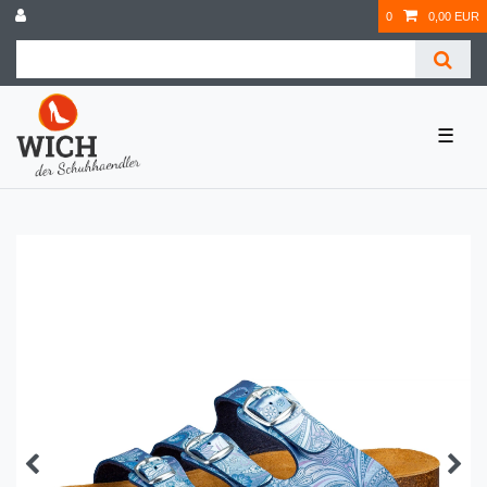
0
0,00 EUR
☰