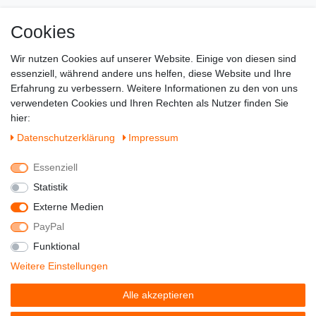
Cookies
Zahlung & Versand
Wir nutzen Cookies auf unserer Website. Einige von diesen sind
essenziell, während andere uns helfen, diese Website und Ihre
Erfahrung zu verbessern. Weitere Informationen zu den von uns
verwendeten Cookies und Ihren Rechten als Nutzer finden Sie
hier:
Daten­schutz­erklärung
Impressum
Essenziell
Statistik
Externe Medien
PayPal
Funktional
© Copyright 2022 - DerSchuhhaendler -
Weitere Einstellungen
Alle Rechte vorbehalten.
Alle akzeptieren
Preisangaben inkl. gesetzl. MwSt. | Grundpreise siehe