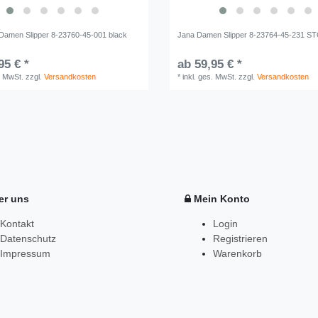
Damen Slipper 8-23760-45-001 black
Jana Damen Slipper 8-23764-45-231 S
95 € *
ab 59,95 € *
. MwSt.
zzgl.
Versandkosten
*
inkl. ges. MwSt.
zzgl.
Versandkosten
r uns
Mein Konto
Kontakt
Login
Datenschutz
Registrieren
Impressum
Warenkorb