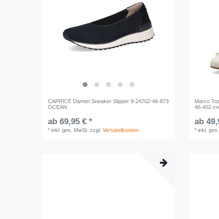
CAPRICE Damen Sneaker Slipper 9-24702-46-873
Marco Toz
OCEAN
46-402 c
ab 69,95 € *
ab 49,
*
inkl. ges. MwSt.
zzgl.
Versandkosten
*
inkl. ges