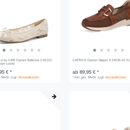
zi by GMK Damen Ballerina 2-82102-
CAPRICE Damen Slipper 9-24536-42-31
ream combi
95 € *
ab 89,95 € *
. MwSt.
zzgl.
Versandkosten
*
inkl. ges. MwSt.
zzgl.
Versandkosten