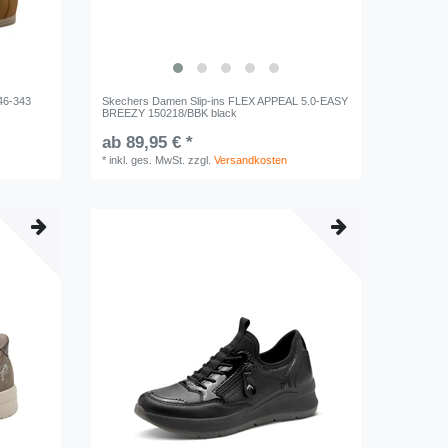
46-343
Skechers Damen Slip-ins FLEX APPEAL 5.0-EASY
BREEZY 150218/BBK black
ab 89,95 € *
*
inkl. ges. MwSt.
zzgl.
Versandkosten