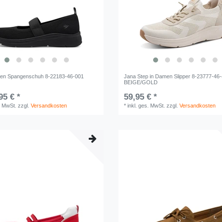
en Spangenschuh 8-22183-46-001
Jana Step in Damen Slipper 8-23777-46
BEIGE/GOLD
95 € *
59,95 € *
. MwSt.
zzgl.
Versandkosten
*
inkl. ges. MwSt.
zzgl.
Versandkosten