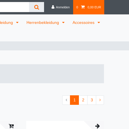
Anmelden
0
0,00 EUR
leidung
Herrenbekleidung
Accessoires
1
2
3