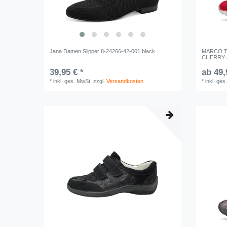
Jana Damen Slipper 8-24266-42-001 black
MARCO TO
CHERRY 
39,95 € *
ab 49,
*
inkl. ges. MwSt.
zzgl.
Versandkosten
*
inkl. ges