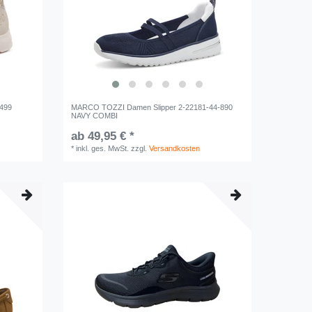
-499
MARCO TOZZI Damen Slipper 2-22181-44-890
NAVY COMBI
ab 49,95 € *
*
inkl. ges. MwSt.
zzgl.
Versandkosten