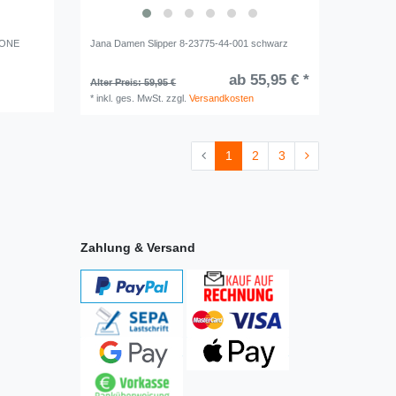
TONE
Jana Damen Slipper 8-23775-44-001 schwarz
ab 55,95 € *
Alter Preis: 59,95 €
*
inkl. ges. MwSt.
zzgl.
Versandkosten
1
2
3
Zahlung & Versand