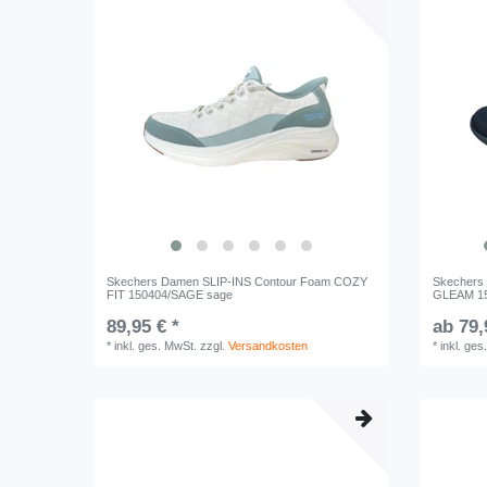
Skechers Damen SLIP-INS Contour Foam COZY
Skechers
FIT 150404/SAGE sage
GLEAM 15
89,95 € *
ab 79,
*
inkl. ges. MwSt.
zzgl.
Versandkosten
*
inkl. ges