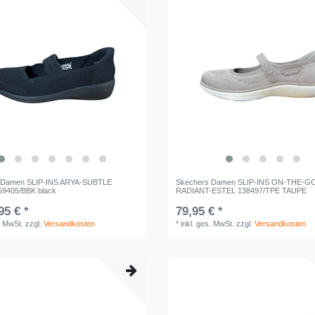
 Damen SLIP-INS ARYA-SUBTLE
Skechers Damen SLIP-INS ON-THE-G
9405/BBK black
RADIANT-ESTEL 138497/TPE TAUPE
95 € *
79,95 € *
. MwSt.
zzgl.
Versandkosten
*
inkl. ges. MwSt.
zzgl.
Versandkosten