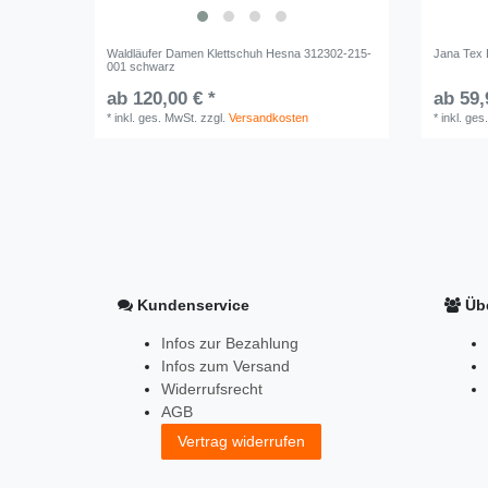
Waldläufer Damen Klettschuh Hesna 312302-215-
Jana Tex 
001 schwarz
ab 120,00 € *
ab 59,
*
inkl. ges. MwSt.
zzgl.
Versandkosten
*
inkl. ges
Kundenservice
Übe
Infos zur Bezahlung
Infos zum Versand
Widerrufsrecht
AGB
Vertrag widerrufen