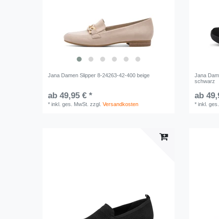
Jana Damen Slipper 8-24263-42-400 beige
Jana Dam
schwarz
ab 49,95 € *
ab 49,
*
inkl. ges. MwSt.
zzgl.
Versandkosten
*
inkl. ges