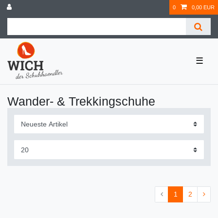
0
0,00 EUR
☰
Wander- & Trekkingschuhe
1
2