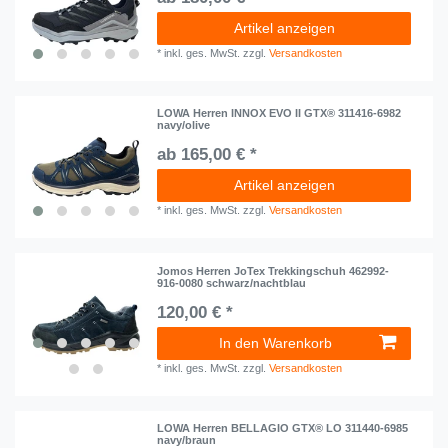
Artikel anzeigen
*
inkl. ges. MwSt.
zzgl.
Versandkosten
LOWA Herren INNOX EVO II GTX® 311416-6982
navy/olive
ab 165,00 € *
Artikel anzeigen
*
inkl. ges. MwSt.
zzgl.
Versandkosten
Jomos Herren JoTex Trekkingschuh 462992-
916-0080 schwarz/nachtblau
120,00 € *
In den Warenkorb
*
inkl. ges. MwSt.
zzgl.
Versandkosten
LOWA Herren BELLAGIO GTX® LO 311440-6985
navy/braun