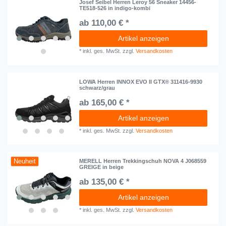
Josef Seibel Herren Leroy 56 Sneaker 14456-
TE518-526 in indigo-kombi
ab 110,00 € *
Artikel anzeigen
*
inkl. ges. MwSt.
zzgl.
Versandkosten
LOWA Herren INNOX EVO II GTX® 311416-9930
schwarz/grau
ab 165,00 € *
Artikel anzeigen
*
inkl. ges. MwSt.
zzgl.
Versandkosten
Neuheit
MERELL Herren Trekkingschuh NOVA 4 J068559
GREIGE in beige
ab 135,00 € *
Artikel anzeigen
*
inkl. ges. MwSt.
zzgl.
Versandkosten