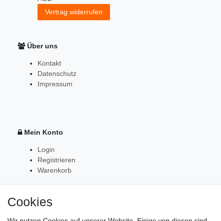
Vertrag widerrufen
Über uns
Kontakt
Datenschutz
Impressum
Mein Konto
Login
Registrieren
Warenkorb
Cookies
Zahlung & Versand
Wir nutzen Cookies auf unserer Website. Einige von diesen sind