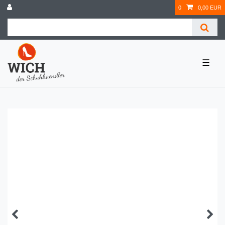
0
0,00 EUR
☰