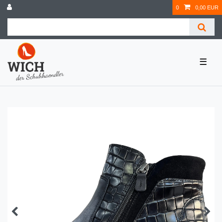
0
0,00 EUR
☰