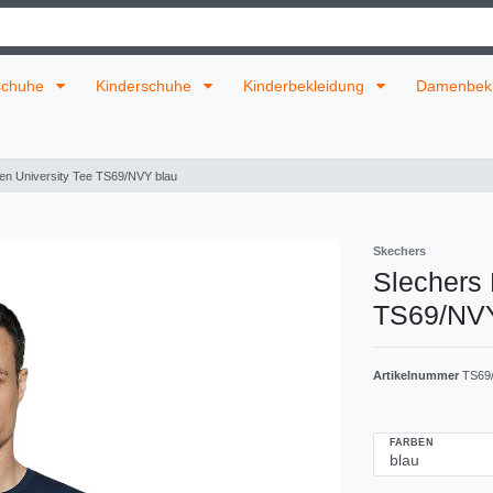
schuhe
Kinderschuhe
Kinderbekleidung
Damenbek
en University Tee TS69/NVY blau
Skechers
Slechers 
TS69/NVY
Artikelnummer
TS69
FARBEN