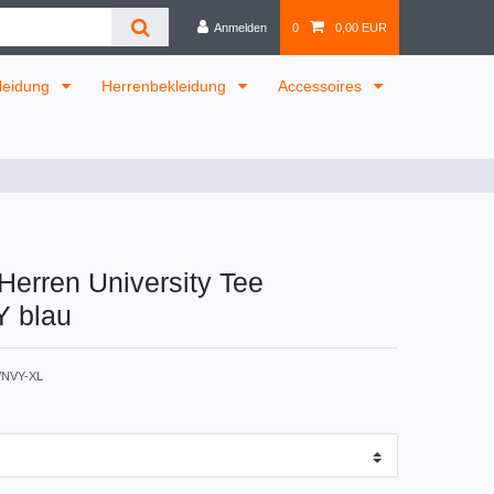
Anmelden
0
0,00 EUR
leidung
Herrenbekleidung
Accessoires
Herren University Tee
 blau
/NVY-XL