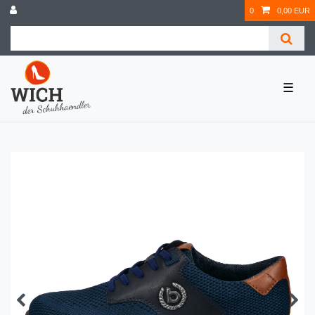
0
0,00 EUR
☰