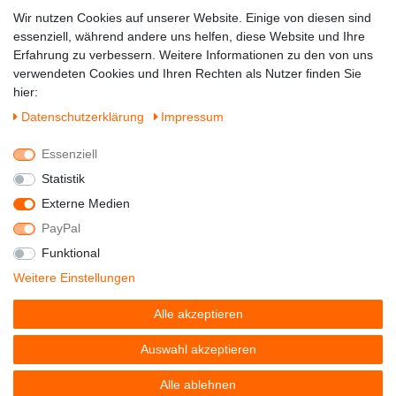
Zahlung & Versand
Wir nutzen Cookies auf unserer Website. Einige von diesen sind
essenziell, während andere uns helfen, diese Website und Ihre
Erfahrung zu verbessern. Weitere Informationen zu den von uns
verwendeten Cookies und Ihren Rechten als Nutzer finden Sie
hier:
Daten­schutz­erklärung
Impressum
Essenziell
Statistik
Externe Medien
PayPal
Funktional
© Copyright 2022 - DerSchuhhaendler -
Weitere Einstellungen
Alle Rechte vorbehalten.
Alle akzeptieren
Preisangaben inkl. gesetzl. MwSt. | Grundpreise siehe
Artikeldetail | *Gilt für Lieferungen nach Deutschland!
Auswahl akzeptieren
Alle ablehnen