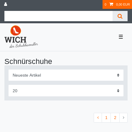
0
0,00 EUR
☰
Schnürschuhe
1
2