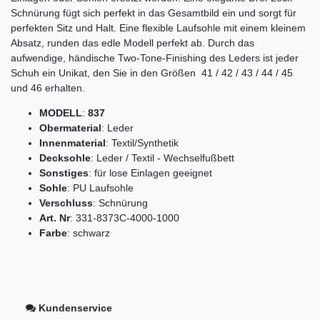
Schnürung fügt sich perfekt in das Gesamtbild ein und sorgt für
perfekten Sitz und Halt. Eine flexible Laufsohle mit einem kleinem
Absatz, runden das edle Modell perfekt ab. Durch das
aufwendige, händische Two-Tone-Finishing des Leders ist jeder
Schuh ein Unikat, den Sie in den Größen 41 / 42 / 43 / 44 / 45
und 46 erhalten.
MODELL
:
837
Obermaterial
: Leder
Innenmaterial
: Textil/Synthetik
Decksohle
: Leder / Textil - Wechselfußbett
Sonstiges
: für lose Einlagen geeignet
Sohle
: PU Laufsohle
Verschluss
: Schnürung
Art. Nr
: 331-8373C-4000-1000
Farbe
: schwarz
Kundenservice