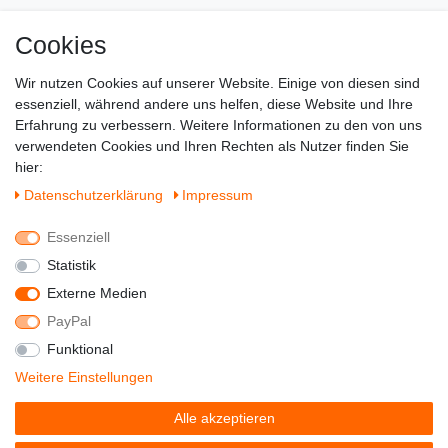
Cookies
Zahlung & Versand
Wir nutzen Cookies auf unserer Website. Einige von diesen sind
essenziell, während andere uns helfen, diese Website und Ihre
Erfahrung zu verbessern. Weitere Informationen zu den von uns
verwendeten Cookies und Ihren Rechten als Nutzer finden Sie
hier:
Daten­schutz­erklärung
Impressum
Essenziell
Statistik
Externe Medien
PayPal
Funktional
© Copyright 2022 - DerSchuhhaendler -
Weitere Einstellungen
Alle Rechte vorbehalten.
Alle akzeptieren
Preisangaben inkl. gesetzl. MwSt. | Grundpreise siehe