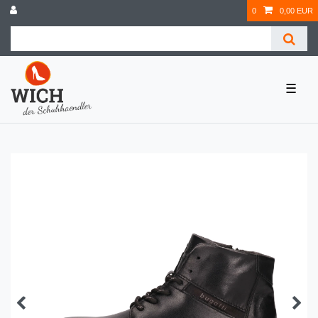
0
0,00 EUR
☰