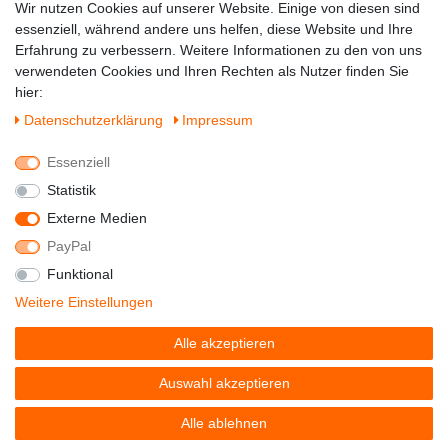
Zahlung & Versand
Wir nutzen Cookies auf unserer Website. Einige von diesen sind
essenziell, während andere uns helfen, diese Website und Ihre
Erfahrung zu verbessern. Weitere Informationen zu den von uns
verwendeten Cookies und Ihren Rechten als Nutzer finden Sie
hier:
Daten­schutz­erklärung
Impressum
Essenziell
Statistik
Externe Medien
PayPal
Funktional
© Copyright 2022 - DerSchuhhaendler -
Weitere Einstellungen
Alle Rechte vorbehalten.
Alle akzeptieren
Preisangaben inkl. gesetzl. MwSt. | Grundpreise siehe
Artikeldetail | *Gilt für Lieferungen nach Deutschland!
Auswahl akzeptieren
Alle ablehnen