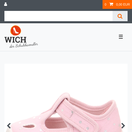
0
0,00 EUR
☰