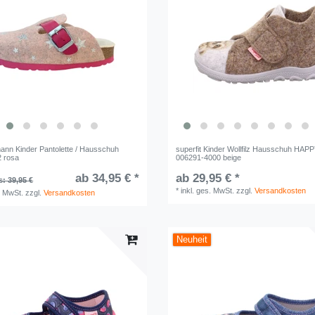
mann Kinder Pantolette / Hausschuh
superfit Kinder Wollfilz Hausschuh HAPP
 rosa
006291-4000 beige
ab 34,95 € *
ab 29,95 € *
s: 39,95 €
*
inkl. ges. MwSt.
zzgl.
Versandkosten
. MwSt.
zzgl.
Versandkosten
Neuheit