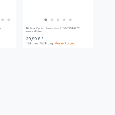
uh
Richter Kinder Hausschuh 9150-7291-6820
nautical blau
29,99 € *
*
inkl. ges. MwSt.
zzgl.
Versandkosten