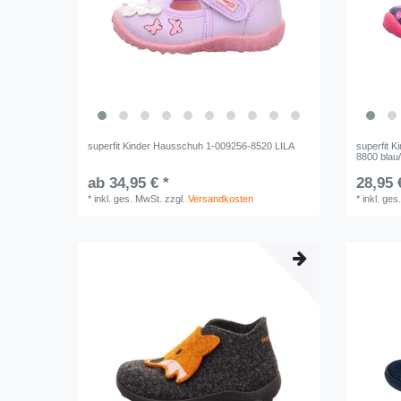
superfit Kinder Hausschuh 1-009256-8520 LILA
superfit 
8800 blau
ab 34,95 € *
28,95 
*
inkl. ges. MwSt.
zzgl.
Versandkosten
*
inkl. ges