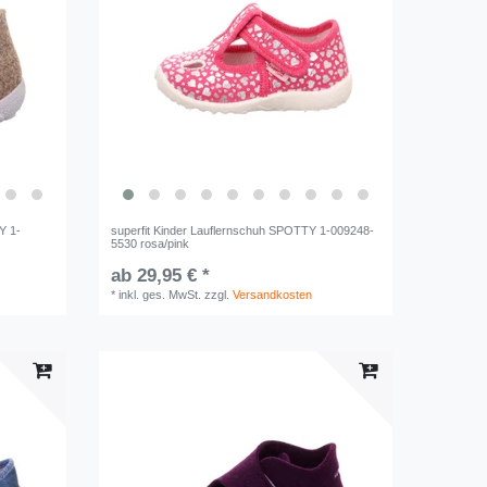
Y 1-
superfit Kinder Lauflernschuh SPOTTY 1-009248-
5530 rosa/pink
ab 29,95 € *
*
inkl. ges. MwSt.
zzgl.
Versandkosten