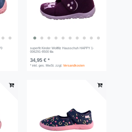
70
superfit Kinder Wollfilz Hausschuh HAPPY 1-
006291-8500 lila
34,95 € *
*
inkl. ges. MwSt.
zzgl.
Versandkosten