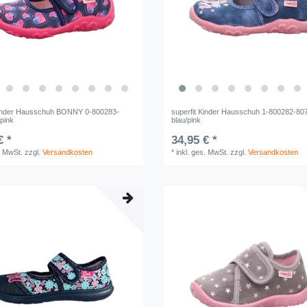
Kinder Hausschuh BONNY 0-800283-
superfit Kinder Hausschuh 1-800282-80
/pink
blau/pink
€ *
34,95 € *
. MwSt.
zzgl.
Versandkosten
*
inkl. ges. MwSt.
zzgl.
Versandkosten