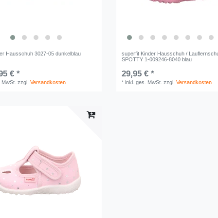
er Hausschuh 3027-05 dunkelblau
superfit Kinder Hausschuh / Lauflernsch
SPOTTY 1-009246-8040 blau
95 € *
29,95 € *
. MwSt.
zzgl.
Versandkosten
*
inkl. ges. MwSt.
zzgl.
Versandkosten