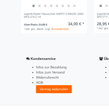
superfit Kinder Hausschuh HAPPY 0-800291-6400
superfit 
WOLLFILZ rot
SPOTTY 1-
34,00 € *
28,95 
Alter Preis: 34,95 €
*
inkl. ges
*
inkl. ges. MwSt.
zzgl.
Versandkosten
Kundenservice
Übe
Infos zur Bezahlung
Infos zum Versand
Widerrufsrecht
AGB
Vertrag widerrufen