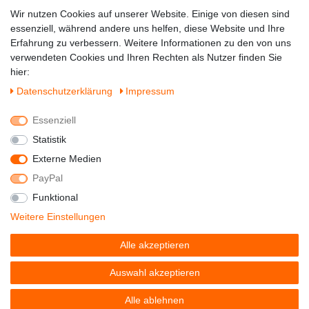
Zahlung & Versand
Wir nutzen Cookies auf unserer Website. Einige von diesen sind
essenziell, während andere uns helfen, diese Website und Ihre
Erfahrung zu verbessern. Weitere Informationen zu den von uns
verwendeten Cookies und Ihren Rechten als Nutzer finden Sie
hier:
Daten­schutz­erklärung
Impressum
Essenziell
Statistik
Externe Medien
PayPal
Funktional
© Copyright 2022 - DerSchuhhaendler -
Weitere Einstellungen
Alle Rechte vorbehalten.
Alle akzeptieren
Preisangaben inkl. gesetzl. MwSt. | Grundpreise siehe
Artikeldetail | *Gilt für Lieferungen nach Deutschland!
Auswahl akzeptieren
Alle ablehnen