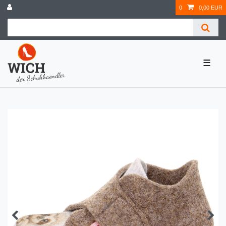
0
0,00 EUR
☰